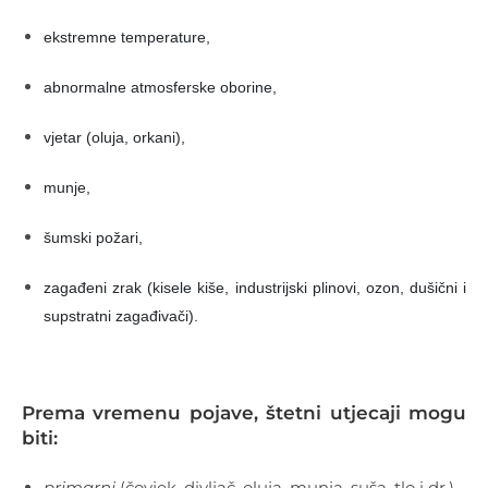
ekstremne temperature,
abnormalne atmosferske oborine,
vjetar (oluja, orkani),
munje,
šumski požari,
zagađeni zrak (kisele kiše, industrijski plinovi, ozon, dušični i
supstratni zagađivači).
Prema vremenu pojave, štetni utjecaji mogu
biti:
primarni
(čovjek, divljač, oluja, munja, suša, tlo i dr.),