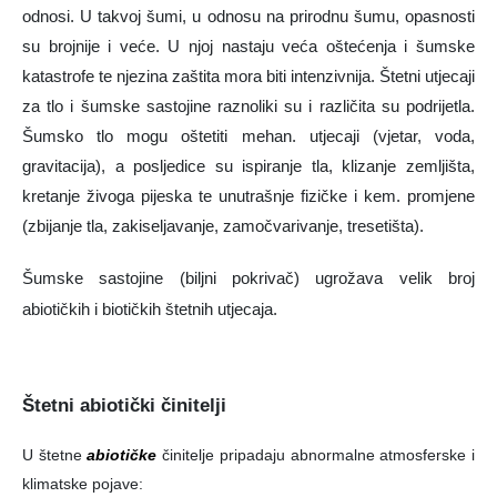
odnosi. U takvoj šumi, u odnosu na prirodnu šumu, opasnosti
su brojnije i veće. U njoj nastaju veća oštećenja i šumske
katastrofe te njezina zaštita mora biti intenzivnija. Štetni utjecaji
za tlo i šumske sastojine raznoliki su i različita su podrijetla.
Šumsko tlo mogu oštetiti mehan. utjecaji (vjetar, voda,
gravitacija), a posljedice su ispiranje tla, klizanje zemljišta,
kretanje živoga pijeska te unutrašnje fizičke i kem. promjene
(zbijanje tla, zakiseljavanje, zamočvarivanje, tresetišta).
Šumske sastojine (biljni pokrivač) ugrožava velik broj
abiotičkih i biotičkih štetnih utjecaja.
Štetni abiotički činitelji
U štetne
abiotičke
činitelje pripadaju abnormalne atmosferske i
klimatske pojave: