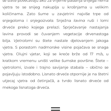
se štete povećavaju ako za vrijeme padanja snijega nema
vjetra te se snijeg nakuplja u krošnjama u velikim
količinama. Zato šume u zavjetrini najviše trpe od
snjegoloma i
snjegoizvala.
Snježna
lavina
ruši i lomi
drveće preko kojega prelazi. Sprječavanje nastajanja
lavina provodi se čuvanjem vegetacije drvenastoga
bilja.
Vjetrolomi
su štete nastale djelovanjem jakoga
vjetra. S porastom nadmorske visine pojačava se snaga
vjetra. Olujni vjetar, koji se kreće brže od 17 m/s, u
kratkom vremenu uništi velike šumske površine. Štete –
vjetrolomi, izvale i trajno savijanje stabala – obično se
pojavljuju istodobno. Lisnato drveće otpornije je na štetni
utjecaj vjetra od četinjačâ, a tvrdo lisnato drveće od
mekoga lisnatoga drveća.