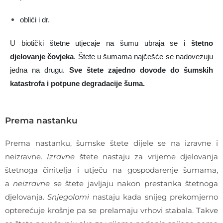
oblići i dr.
U biotički štetne utjecaje na šumu ubraja se i
štetno
djelovanje čovjeka
. Štete u šumama najčešće se nadovezuju
jedna na drugu.
Sve štete zajedno dovode do šumskih
katastrofa i potpune degradacije šuma.
Prema nastanku
Prema nastanku, šumske štete dijele se na izravne i
neizravne.
Izravne
štete nastaju za vrijeme djelovanja
štetnoga činitelja i utječu na gospodarenje šumama,
a
neizravne
se štete javljaju nakon prestanka štetnoga
djelovanja.
Snjegolomi
nastaju kada snijeg prekomjerno
opterećuje krošnje pa se prelamaju vrhovi stabala. Takve