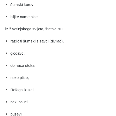
šumski korov i
biljke nametnice.
Iz životinjskoga svijeta, štetnici su:
različiti šumski sisavci (divljač),
glodavci,
domaća stoka,
neke ptice,
fitofagni kukci,
neki pauci,
puževi,