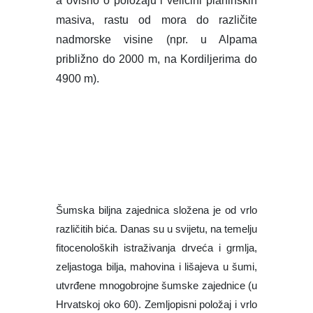
zeljastoga bilja, mahovina i lišajeva u šumi,
utvrđene mnogobrojne šumske zajednice (u
Hrvatskoj oko 60). Zemljopisni položaj i vrlo
raznoliki sinekološki uvjeti razlog su iznimno
bogata biljnoga svijeta Hrvatske i njezinih
šuma koje zauzimaju 2 027 676 ha. Na
razmjerno malom prostoru živi oko 4500
biljnih vrsta i podvrsta. Za usporedbu, u
Njemačkoj raste 2500 biljnih vrsta, a u
Skandinaviji tek nekoliko gospodarski
važnih vrsta. Od ukupnoga broja šumskih
vrsta, autohtonih drvenastih vrsta u
Hrvatskoj ima oko 260, od toga je
šezdesetak važno s različitih gospodarskih
gledišta. One čine šume koje se razlikuju po
florističkom sastavu, izgledu (fizionomiji), po
godišnjem razvoju i životnim (ekološkim)