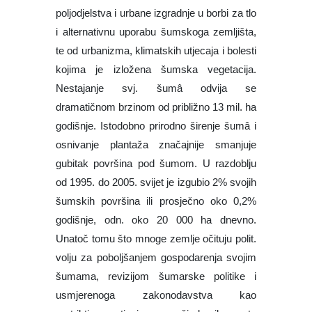
volju za poboljšanjem gospodarenja svojim
šumama, revizijom šumarske politike i
usmjerenoga zakonodavstva kao
restriktivno-poticajnoga čimbenika te
politike, naglašivanjem potrebe zaštite tlo,
regulacije režima voda, biol. diversifikacije i
ostalih okolišnih vrijednosti, nastavlja se
stalan pad površina pod šumom u većini
trop. zemalja.