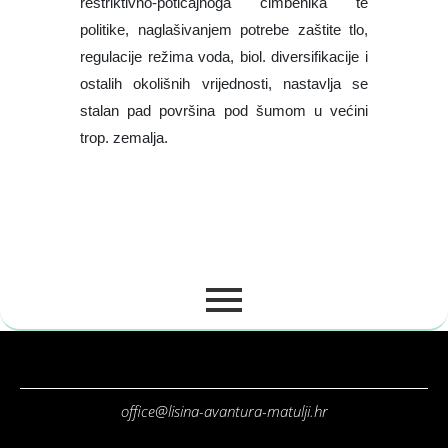
office@lisina-avantura-matulji.hr