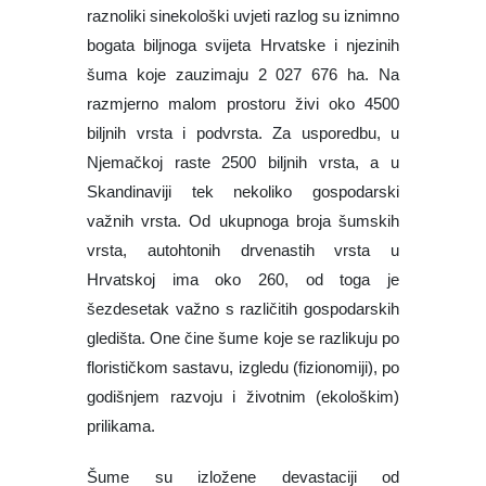
prilikama.
Šume su izložene devastaciji od
poljodjelstva i urbane izgradnje u borbi za tlo
i alternativnu uporabu šumskoga zemljišta,
te od urbanizma, klimatskih utjecaja i bolesti
kojima je izložena šumska vegetacija.
Nestajanje
svj. šumâ odvija se
dramatičnom brzinom
od približno 13 mil. ha
godišnje. Istodobno prirodno širenje šumâ i
osnivanje plantaža značajnije smanjuje
gubitak površina pod šumom. U razdoblju
od 1995. do 2005. svijet je izgubio 2% svojih
šumskih površina ili prosječno oko 0,2%
godišnje, odn. oko 20 000 ha dnevno.
Unatoč tomu što mnoge zemlje očituju polit.