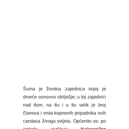
članova i vrsta kopnenih pripadnika svih
carstava živoga svijeta. Općenito se, po
izgledu, razlikuju
bjelogorična
šuma
(vazdazelenog i listopadnoga
drveća) i
crnogorična šuma
(šuma
četinjačâ). Šuma je vrlo dinamična biol.
grupacija; žilavo se suprotstavlja
potiskivanju što ga uzrokuju čovjek i
prirodne sile te teži postupnomu
osvajanju i obrašćivanju gotovo svih
kopnenih površina Zemlje. Prirodne
granice njezine raširenosti ovise o
podneblju ponajviše o temperaturi
(polarna i alpska, odn. visinska granica
šume) i vodnim prilikama (stepska i
močvarna, odn. barska granica šume).