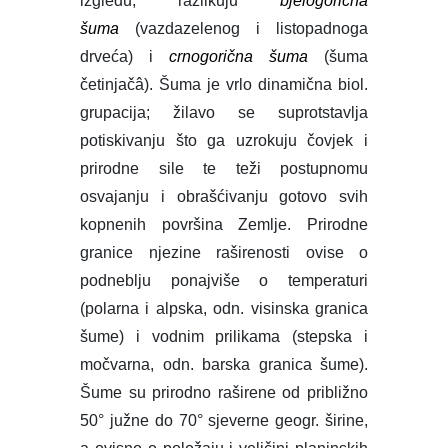
Šume su prirodno raširene od približno
50° južne do 70° sjeverne geogr. širine,
a ovisno o položaju i veličini planinskih
masiva, rastu od mora do različite
nadmorske visine (npr. u Alpama
približno do 2000 m, na Kordiljerima do
4900 m).
Šumska biljna zajednica
složena je od vrlo
različitih bića. Danas su u svijetu, na temelju
fitocenoloških istraživanja drveća i grmlja,