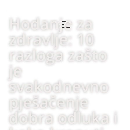
Hodanje za
zdravlje: 10
razloga zašto
je
svakodnevno
pješačenje
dobra odluka i