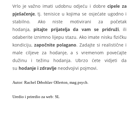
Vrlo je važno imati udobnu odjeću i dobre
cipele za
pješačenje
, tj. tenisice u kojima se osjećate ugodno i
stabilno. Ako niste motivirani za početak
hodanja,
pitajte prijatelja da vam se pridruži
, ili
odaberite iznimno lijepu stazu. Ako imate nisku fizičku
kondiciju,
započnite polagano
. Zadajte si realistične i
male ciljeve za hodanje, a s vremenom povećajte
dužinu i težinu hodanja. Ubrzo ćete vidjeti da
su
hodanje i zdravlje
neodvojivi pojmovi.
Autor: Rachel Drbohlav Ollerton, mag.psych.
Uredio i priredio za web: SL