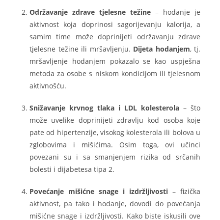
Održavanje zdrave tjelesne težine
– hodanje je
aktivnost koja doprinosi sagorijevanju kalorija, a
samim time može doprinijeti održavanju zdrave
tjelesne težine ili mršavljenju.
Dijeta hodanjem
, tj.
mršavljenje hodanjem pokazalo se kao uspješna
metoda za osobe s niskom kondicijom ili tjelesnom
aktivnošću.
Snižavanje krvnog tlaka i LDL kolesterola
– što
može uvelike doprinijeti zdravlju kod osoba koje
pate od hipertenzije, visokog kolesterola ili bolova u
zglobovima i mišićima. Osim toga, ovi učinci
povezani su i sa smanjenjem rizika od srčanih
bolesti i dijabetesa tipa 2.
Povećanje mišićne snage i izdržljivosti
– fizička
aktivnost, pa tako i hodanje, dovodi do povećanja
mišićne snage i izdržljivosti. Kako biste iskusili ove