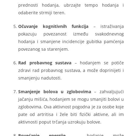
prednosti hodanja, ubrzajte tempo hodanja i
odaberite strmiji teren.
Očuvanje kognitivnih funkcija
– istraživanja
pokazuju povezanost između svakodnevnog
hodanja i smanjene incidencije gubitka pamćenja
povezanog sa starenjem.
Rad probavnog sustava
– hodanjem se potiče
zdravi rad probavnog sustava, a može doprinijeti i
smanjenju nadutosti.
Smanjenje bolova u zglobovima
– zahvaljujući
jačanju mišića, hodanjem se mogu smanjiti bolovi u
zglobovima. Ova aktivnost pogodna je za osobe koje
pate od artritisa i žele biti fizički aktivne, ali im
aktivnosti poput trčanja uzrokuju bolove.
Povećanje energije
– hodanje može