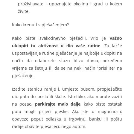
proživljavate i upoznajete okolinu i grad u kojem
živite.
Kako krenuti s pješačenjem?
Kako biste svakodnevno pješačili, vrlo je
važno
uklopiti tu aktivnost u dio vaše rutine
. Za lakše
uspostavljanje rutine pješačenje je najbolje uklopiti na
način da odaberete stazu blizu doma, određeno
vrijeme za šetnju ili da se na neki način “prisilite” na
pješačenje.
Izađite stanicu ranije i, umjesto busom, propješačite
dio puta do posla ili škole. Isto tako, ako morate voziti
na posao,
parkirajte malo dalje
, kako biste ostatak
puta mogli prijeći pješke. Ako ste u mogućnosti,
obaveze poput odlaska u trgovinu, banku ili poštu
radije obavite pješačeći, nego autom.