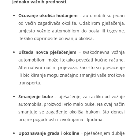
jednako važnih prednosti
.
Očuvanje okoliša hodanjem
– automobili su jedan
od većih zagađivača okoliša. Odabirom pješačenja,
umjesto vožnje automobilom do posla ili trgovine,
itekako doprinosite očuvanju okoliša.
Ušteda novca pješačenjem
– svakodnevna vožnja
automobilom može itekako povećati kućne račune.
Alternativni načini prijevoza, kao što su pješačenje
ili bicikliranje mogu značajno smanjiti vaše troškove
transporta.
Smanjenje buke
– pješačenje, za razliku od vožnje
automobila, proizvodi vrlo malo buke. Na ovaj način
smanjuje se zagađenje okoliša bukom, što donosi
brojne pogodnosti i životinjama i ljudima.
Upoznavanje grada i okoline
– pješačenjem dublje