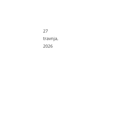
e’ uz
NI
1.
glaz
26
maj
bu,
17
v
travnja,
rekr
Lisin
ožujka,
eacij
2026
e:
u i
2026
Bog
kotli
at
će
prog
ram
2
u
svibnja,
priro
2026
di uz
spor
t,
glaz
bu i
tradi
cion
alni
prvo
majs