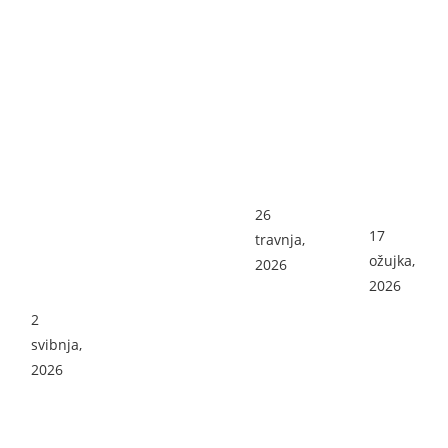
koris
t
4
lipnja,
2026
ZEL
RAD
ENA
NI
ČIS
SAS
1.
TKA
TAN
maj
NA
AK
v
LISI
NA
Lisin
NI
LISI