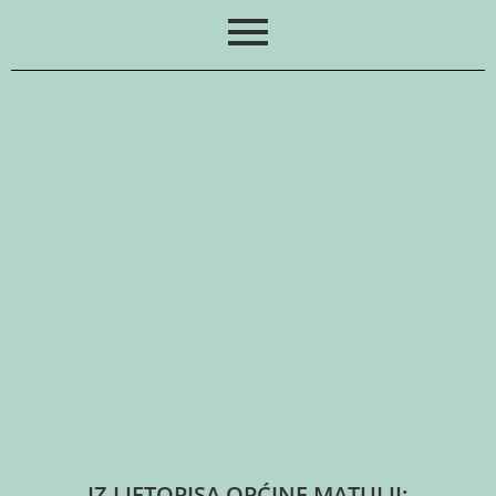
IZ LJETOPISA OPĆINE MATULJI: