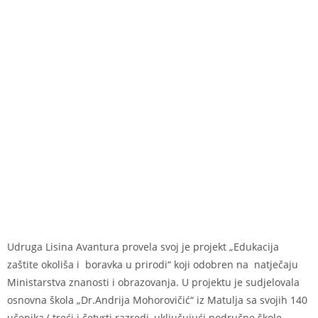
Udruga Lisina Avantura provela svoj je projekt „Edukacija
zaštite okoliša i boravka u prirodi“ koji odobren na natječaju
Ministarstva znanosti i obrazovanja. U projektu je sudjelovala
osnovna škola „Dr.Andrija Mohorovičić“ iz Matulja sa svojih 140
učenika ( treći i četvrti razredi ,uključujući područne škole