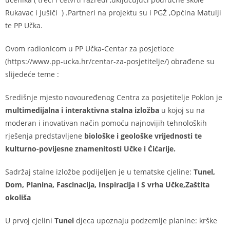
Rukavac i Jušiči ) .Partneri na projektu su i PGŽ ,Općina Matulji
te PP Učka.
Ovom radionicom u PP Učka-Centar za posjetioce
(https://www.pp-ucka.hr/centar-za-posjetitelje/) obrađene su
slijedeće teme :
Središnje mjesto novouređenog Centra za posjetitelje Poklon je
multimedijalna i interaktivna stalna izložba
u kojoj su na
moderan i inovativan način pomoću najnovijih tehnoloških
rješenja predstavljene
biološke i geološke vrijednosti te
kulturno-povijesne znamenitosti Učke i Ćićarije.
Sadržaj stalne izložbe podijeljen je u tematske cjeline:
Tunel,
Dom, Planina, Fascinacija, Inspiracija i S vrha Učke
,Zaštita
okoliša
U prvoj cjelini
Tunel
djeca upoznaju podzemlje planine: krške