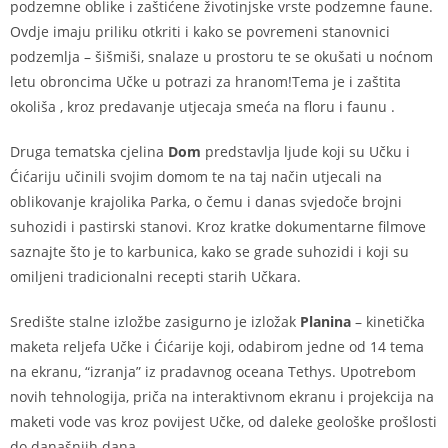
podzemne oblike i zaštićene životinjske vrste podzemne faune.
Ovdje imaju priliku otkriti i kako se povremeni stanovnici
podzemlja – šišmiši, snalaze u prostoru te se okušati u noćnom
letu obroncima Učke u potrazi za hranom!Tema je i zaštita
okoliša , kroz predavanje utjecaja smeća na floru i faunu .
Druga tematska cjelina
Dom
predstavlja ljude koji su Učku i
Ćićariju učinili svojim domom te na taj način utjecali na
oblikovanje krajolika Parka, o čemu i danas svjedoče brojni
suhozidi i pastirski stanovi. Kroz kratke dokumentarne filmove
saznajte što je to karbunica, kako se grade suhozidi i koji su
omiljeni tradicionalni recepti starih Učkara.
Središte stalne izložbe zasigurno je izložak
Planina
– kinetička
maketa reljefa Učke i Ćićarije koji, odabirom jedne od 14 tema
na ekranu, “izranja” iz pradavnog oceana Tethys. Upotrebom
novih tehnologija, priča na interaktivnom ekranu i projekcija na
maketi vode vas kroz povijest Učke, od daleke geološke prošlosti
do današnjih dana…