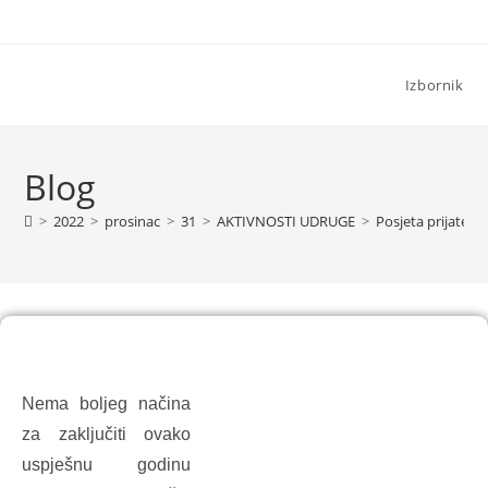
Izbornik
Blog
>
2022
>
prosinac
>
31
>
AKTIVNOSTI UDRUGE
>
Posjeta prijatelja
POSJETA PRIJATELJA RENĐERA IZ
ŠPANJOLSKE
Nema boljeg načina
za zaključiti ovako
uspješnu godinu