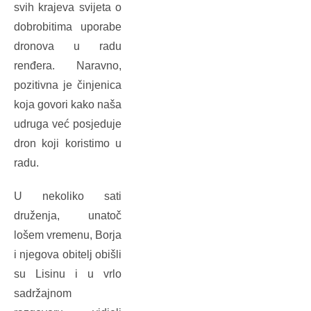
svih krajeva svijeta o
dobrobitima uporabe
dronova u radu
renđera. Naravno,
pozitivna je činjenica
koja govori kako naša
udruga već posjeduje
dron koji koristimo u
radu.
U nekoliko sati
druženja, unatoč
lošem vremenu, Borja
i njegova obitelj obišli
su Lisinu i u vrlo
sadržajnom