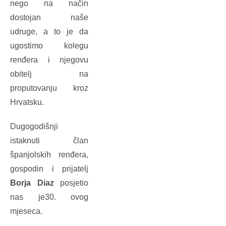
nego na način
dostojan naše
udruge, a to je da
ugostimo kolegu
renđera i njegovu
obitelj na
proputovanju kroz
Hrvatsku.
Dugogodišnji
istaknuti član
španjolskih renđera,
gospodin i prijatelj
Borja Diaz
posjetio
nas je30. ovog
mjeseca.